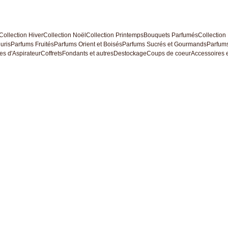
Collection Hiver
Collection Noël
Collection Printemps
Bouquets Parfumés
Collection
uris
Parfums Fruités
Parfums Orient et Boisés
Parfums Sucrés et Gourmands
Parfums
es d'Aspirateur
Coffrets
Fondants et autres
Destockage
Coups de coeur
Accessoires e