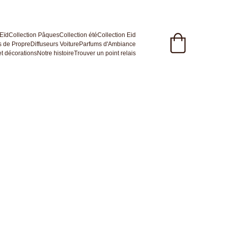
 Eïd
Collection Pâques
Collection été
Collection Eid
 de Propre
Diffuseurs Voiture
Parfums d'Ambiance
t décorations
Notre histoire
Trouver un point relais