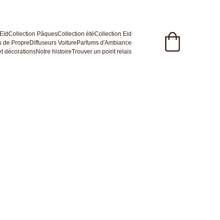
 Eïd
Collection Pâques
Collection été
Collection Eid
 de Propre
Diffuseurs Voiture
Parfums d'Ambiance
t décorations
Notre histoire
Trouver un point relais