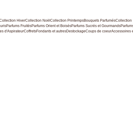
Collection Hiver
Collection Noël
Collection Printemps
Bouquets Parfumés
Collection
uris
Parfums Fruités
Parfums Orient et Boisés
Parfums Sucrés et Gourmands
Parfums
es d'Aspirateur
Coffrets
Fondants et autres
Destockage
Coups de coeur
Accessoires e