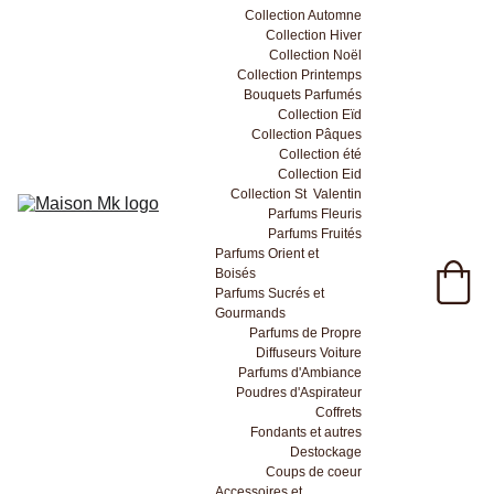
Collection Automne
Collection Hiver
Collection Noël
Collection Printemps
Bouquets Parfumés
Collection Eïd
Collection Pâques
Collection été
Collection Eid
Collection St  Valentin
Parfums Fleuris
Parfums Fruités
Parfums Orient et 
Boisés
Parfums Sucrés et 
Gourmands
Parfums de Propre
Diffuseurs Voiture
Parfums d'Ambiance
Poudres d'Aspirateur
Coffrets
Fondants et autres
Destockage
Coups de coeur
Accessoires et 