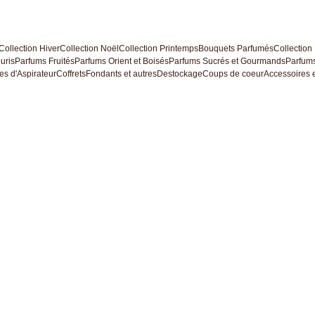
Collection Hiver
Collection Noël
Collection Printemps
Bouquets Parfumés
Collection
uris
Parfums Fruités
Parfums Orient et Boisés
Parfums Sucrés et Gourmands
Parfums
es d'Aspirateur
Coffrets
Fondants et autres
Destockage
Coups de coeur
Accessoires e