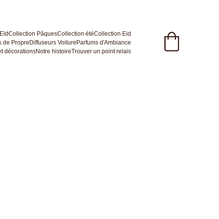
 Eïd
Collection Pâques
Collection été
Collection Eid
 de Propre
Diffuseurs Voiture
Parfums d'Ambiance
t décorations
Notre histoire
Trouver un point relais