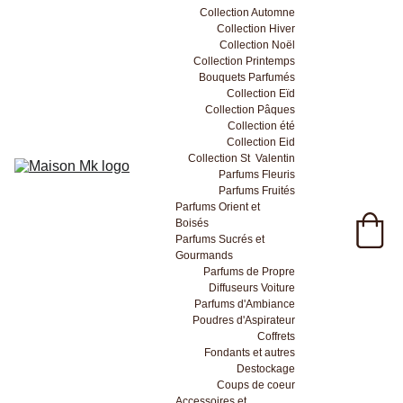
Collection Automne
Collection Hiver
Collection Noël
Collection Printemps
Bouquets Parfumés
Collection Eïd
Collection Pâques
Collection été
Collection Eid
Collection St  Valentin
Parfums Fleuris
Parfums Fruités
Parfums Orient et 
Boisés
Parfums Sucrés et 
Gourmands
Parfums de Propre
Diffuseurs Voiture
Parfums d'Ambiance
Poudres d'Aspirateur
Coffrets
Fondants et autres
Destockage
Coups de coeur
Accessoires et 